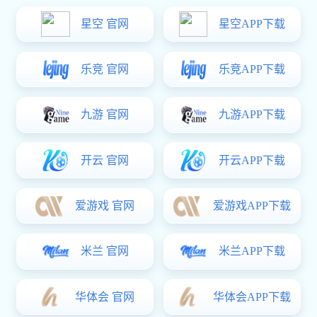
全部产品分类

阀门
化工阀门
玛钢管件
沟槽管件管卡
不锈钢管材管件
不锈钢工业焊管
碳钢卡压管材管件
球墨铸铁管材/管件
金属软管
框架
标准预制
电话沟通
400-
螺旋钢管
直缝钢管
无缝管
水电气热表
139-
电力金具
支吊架产品
高端机械平衡重
铸造用生铁
7158
灌浆套筒
二次供水设备
钢制制管法兰
矿业管路连接件
其他
获取服务
产品类型：
全部
叉车平衡重
挖机平衡重
高空车平衡重
微信咨询
石油机械产品