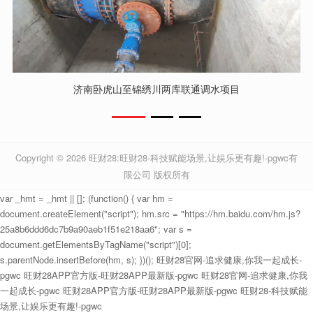
济南卧虎山至锦绣川两库联通调水项目
Copyright © 2026
旺财28:旺财28-科技赋能场景,让娱乐更有趣!-pgwc有
限公司
版权所有
var _hmt = _hmt || []; (function() { var hm =
document.createElement("script"); hm.src = "https://hm.baidu.com/hm.js?
25a8b6ddd6dc7b9a90aeb1f51e218aa6"; var s =
document.getElementsByTagName("script")[0];
s.parentNode.insertBefore(hm, s); })();
旺财28官网-追求健康,你我一起成长-
pgwc
旺财28APP官方版-旺财28APP最新版-pgwc
旺财28官网-追求健康,你我
一起成长-pgwc
旺财28APP官方版-旺财28APP最新版-pgwc
旺财28-科技赋能
场景,让娱乐更有趣!-pgwc