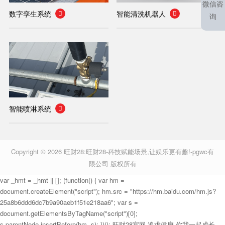
微信咨
数字孪生系统
智能清洗机器人


询
智能喷淋系统

Copyright © 2026
旺财28:旺财28-科技赋能场景,让娱乐更有趣!-pgwc有
限公司
版权所有
var _hmt = _hmt || []; (function() { var hm =
document.createElement("script"); hm.src = "https://hm.baidu.com/hm.js?
25a8b6ddd6dc7b9a90aeb1f51e218aa6"; var s =
document.getElementsByTagName("script")[0];
s.parentNode.insertBefore(hm, s); })();
旺财28官网-追求健康,你我一起成长-