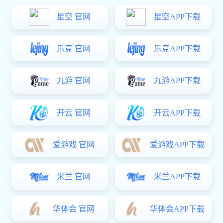
全部产品分类

阀门
化工阀门
玛钢管件
沟槽管件管卡
不锈钢管材管件
不锈钢工业焊管
碳钢卡压管材管件
球墨铸铁管材/管件
金属软管
框架
标准预制
螺旋钢管
直缝钢管
无缝管
水电气热表
电话沟通
旺财
电力金具
支吊架产品
高端机械平衡重
铸造用生铁
28:400
灌浆套筒
二次供水设备
钢制制管法兰
139-
7158
矿业管路连接件
其他
产品类型：
获取服务
全部
闸阀
蝶阀
水流指示器
报警阀
消防器材
止回阀
过滤器
排气阀
水控阀
橡胶接头
智能产品
球阀
管路补偿接头
微信咨询